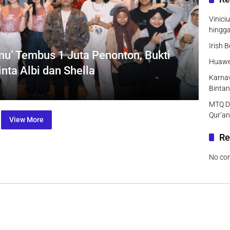
Vinici
hingg
Irish 
rmu’ Tembus 1 Juta Penonton, Bukti
Huawei
nta Albi dan Shella
Karnav
Bintan
MTQ DK
Qur’an
View More
Re
No co