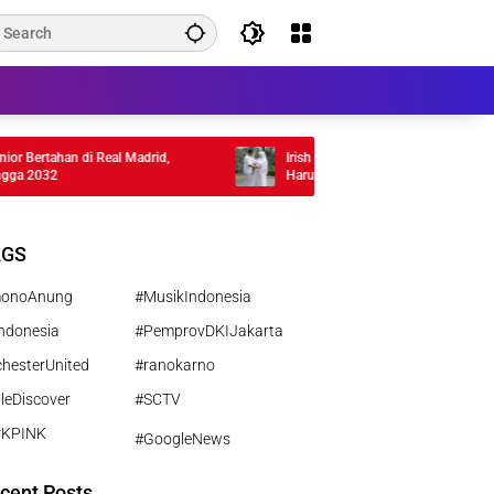
 Bertahan di Real Madrid,
Irish Bella Hamil Anak Ketiga, Bagikan
 2032
Haru
AGS
monoAnung
#MusikIndonesia
ndonesia
#PemprovDKIJakarta
hesterUnited
#ranokarno
leDiscover
#SCTV
CKPINK
#GoogleNews
cent Posts