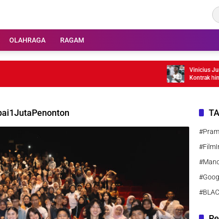
OLAHRAGA
RAGAM
Vinicius Junior
Kontrak hingga
pai1JutaPenonton
T
#Pra
#FilmI
#Manc
#Goog
#BLA
Re