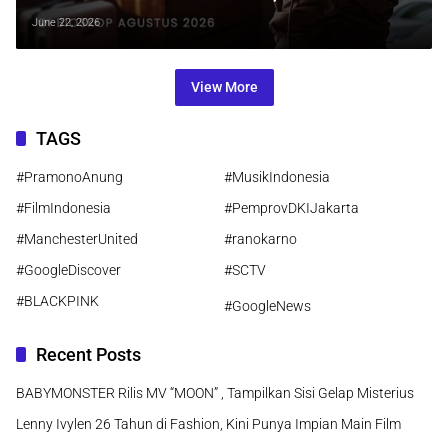
Adhisty Zara Bikin Penonton Tak Sabar
June 22, 2026
View More
TAGS
#PramonoAnung
#MusikIndonesia
#FilmIndonesia
#PemprovDKIJakarta
#ManchesterUnited
#ranokarno
#GoogleDiscover
#SCTV
#BLACKPINK
#GoogleNews
Recent Posts
BABYMONSTER Rilis MV “MOON” , Tampilkan Sisi Gelap Misterius
Lenny Ivylen 26 Tahun di Fashion, Kini Punya Impian Main Film