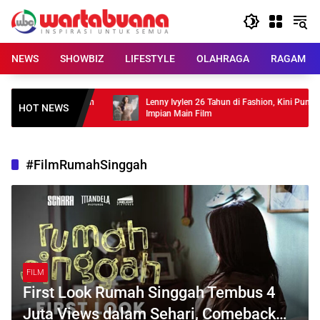
Skip
to
content
NEWS
SHOWBIZ
LIFESTYLE
OLAHRAGA
RAGAM
“MOON” , Tampilkan
Lenny Ivylen 26 Tahun di Fashion, Kini Punya
HOT NEWS
Impian Main Film
#FilmRumahSinggah
FILM
First Look Rumah Singgah Tembus 4
Juta Views dalam Sehari, Comeback