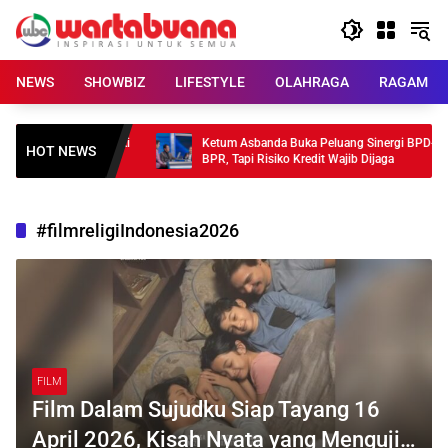
Skip
to
content
NEWS
SHOWBIZ
LIFESTYLE
OLAHRAGA
RAGAM
lvet Summer Puncaki
Ketum Asbanda Buka Peluang Sinergi BPD-
HOT NEWS
BPR, Tapi Risiko Kredit Wajib Dijaga
#filmreligiIndonesia2026
FILM
Film Dalam Sujudku Siap Tayang 16
April 2026, Kisah Nyata yang Menguji