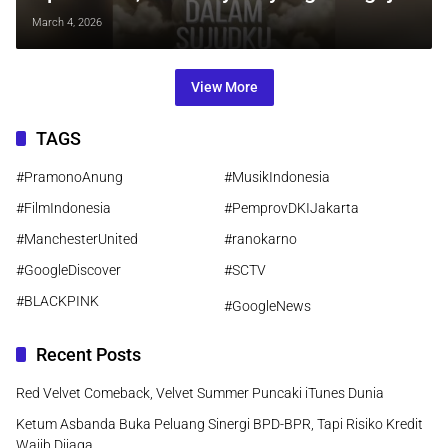
Cinta dan Iman Keluarga
March 4, 2026
View More
TAGS
#PramonoAnung
#MusikIndonesia
#FilmIndonesia
#PemprovDKIJakarta
#ManchesterUnited
#ranokarno
#GoogleDiscover
#SCTV
#BLACKPINK
#GoogleNews
Recent Posts
Red Velvet Comeback, Velvet Summer Puncaki iTunes Dunia
Ketum Asbanda Buka Peluang Sinergi BPD-BPR, Tapi Risiko Kredit
Wajib Dijaga