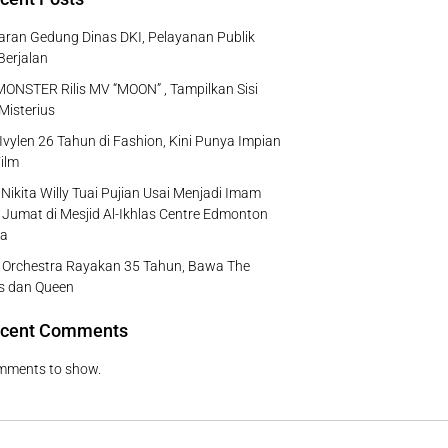
ran Gedung Dinas DKI, Pelayanan Publik
Berjalan
NSTER Rilis MV “MOON” , Tampilkan Sisi
Misterius
Ivylen 26 Tahun di Fashion, Kini Punya Impian
ilm
Nikita Willy Tuai Pujian Usai Menjadi Imam
 Jumat di Mesjid Al-Ikhlas Centre Edmonton
a
e Orchestra Rayakan 35 Tahun, Bawa The
s dan Queen
cent Comments
mments to show.