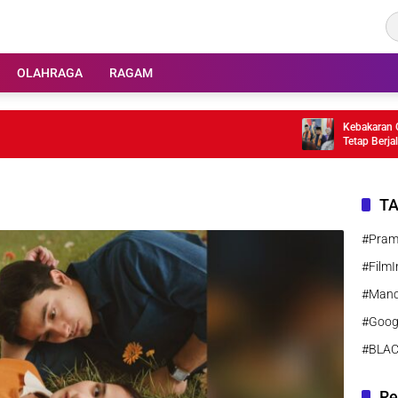
OLAHRAGA
RAGAM
Kebakaran Gedun
Tetap Berjalan
T
#Pra
#FilmI
#Manc
#Goog
#BLA
Re