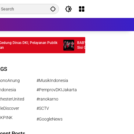
g Dinas DKI, Pelayanan Publik
BABYMONSTER Rilis MV “MOON” , Tamp
Sisi Gelap Misterius
AGS
monoAnung
#MusikIndonesia
ndonesia
#PemprovDKIJakarta
hesterUnited
#ranokarno
leDiscover
#SCTV
CKPINK
#GoogleNews
cent Posts