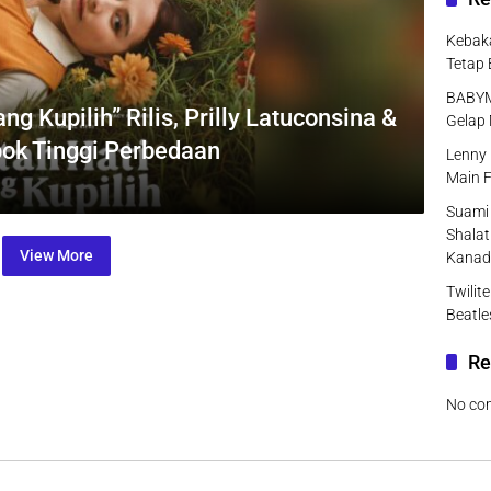
Kebaka
Tetap 
BABYMO
ng Kupilih” Rilis, Prilly Latuconsina &
Gelap 
ok Tinggi Perbedaan
Lenny 
Main F
Suami 
Shalat
View More
Kanad
Twilit
Beatle
Re
No co