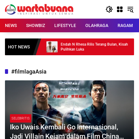
Skip
to
content
NEWS
SHOWBIZ
LIFESTYLE
OLAHRAGA
RAGAM
270 Pohon Kopi
Endah N Rhesa Rilis Terang Bulan, Kisah
HOT NEWS
Pulihkan Luka
#filmlagaAsia
SELEBRITIS
Iko Uwais Kembali Go Internasional,
Jadi Villain Kejam dalam Film China