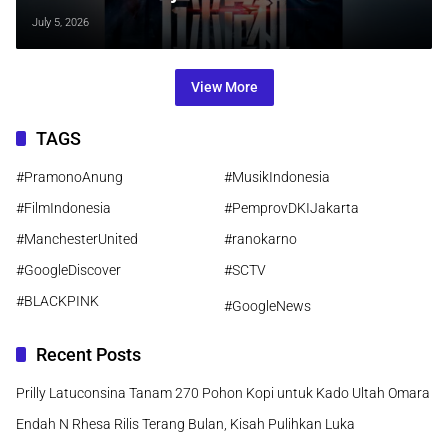
Wings of Dread
July 5, 2026
View More
TAGS
#PramonoAnung
#MusikIndonesia
#FilmIndonesia
#PemprovDKIJakarta
#ManchesterUnited
#ranokarno
#GoogleDiscover
#SCTV
#BLACKPINK
#GoogleNews
Recent Posts
Prilly Latuconsina Tanam 270 Pohon Kopi untuk Kado Ultah Omara
Endah N Rhesa Rilis Terang Bulan, Kisah Pulihkan Luka