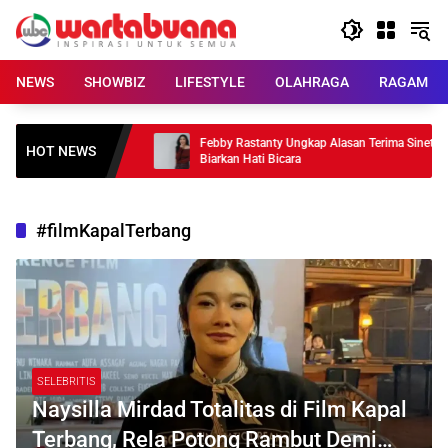
Skip
to
content
NEWS
SHOWBIZ
LIFESTYLE
OLAHRAGA
RAGAM
Hiatus, Ungkap
Febby Rastanty Ungkap Alasan Terima Sinetron
HOT NEWS
Biarkan Hati Bicara
#filmKapalTerbang
SELEBRITIS
Naysilla Mirdad Totalitas di Film Kapal
Terbang, Rela Potong Rambut Demi