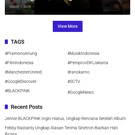
Peran Pramugari Era 80-an
March 1, 2026
View More
TAGS
#PramonoAnung
#MusikIndonesia
#FilmIndonesia
#PemprovDKIJakarta
#ManchesterUnited
#ranokarno
#GoogleDiscover
#SCTV
#BLACKPINK
#GoogleNews
Recent Posts
Jennie BLACKPINK Ingin Hiatus, Ungkap Rencana Setelah Album
Febby Rastanty Ungkap Alasan Terima Sinetron Biarkan Hati
Bicara