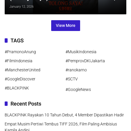
Tayang 29 Januari 2026
January 12, 2026
View More
TAGS
#PramonoAnung
#MusikIndonesia
#FilmIndonesia
#PemprovDKIJakarta
#ManchesterUnited
#ranokarno
#GoogleDiscover
#SCTV
#BLACKPINK
#GoogleNews
Recent Posts
BLACKPINK Rayakan 10 Tahun Debut, 4 Member Dipastikan Hadir
Empat Musim Pertiwi Tembus TIFF 2026, Film Paling Ambisius
Kamila Andini