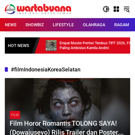
Skip
to
content
NEWS
SHOWBIZ
LIFESTYLE
OLAHRAGA
RAGAM
ahun Debut, 4
Empat Musim Pertiwi Tembus TIFF 2026, Film
HOT NEWS
Paling Ambisius Kamila Andini
#filmIndonesiaKoreaSelatan
FILM
Film Horor Romantis TOLONG SAYA!
(Dowajuseyo) Rilis Trailer dan Poster,