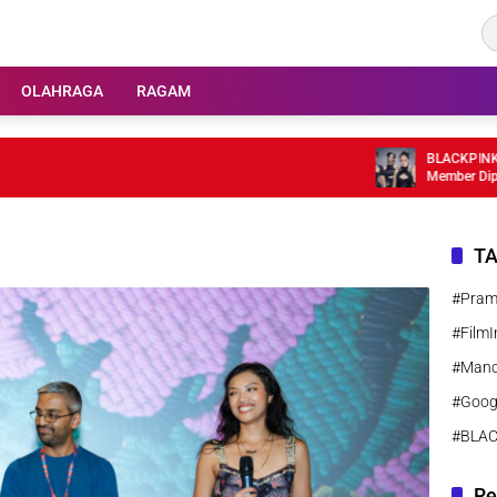
OLAHRAGA
RAGAM
BLACKPINK Raya
Member Dipastik
T
#Pra
#FilmI
#Manc
#Goog
#BLA
Re