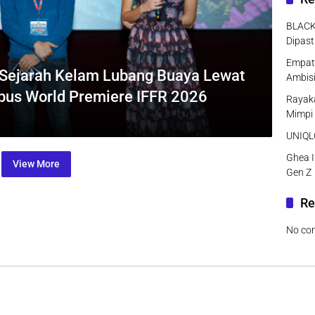
BLACK
Dipast
Empat 
Sejarah Kelam Lubang Buaya Lewat
Ambisi
mbus World Premiere IFFR 2026
Rayaka
Mimpi
UNIQLO
Ghea I
View More
Gen Z
Re
No co