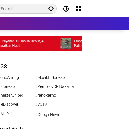
kan 10 Tahun Debut, 4
Empat Musim Pertiwi Tembus TIFF 2026,
an Hadir
Paling Ambisius Kamila Andini
AGS
monoAnung
#MusikIndonesia
ndonesia
#PemprovDKIJakarta
hesterUnited
#ranokarno
leDiscover
#SCTV
CKPINK
#GoogleNews
cent Posts