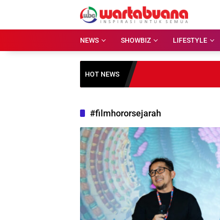
Skip
to
content
NEWS
SHOWBIZ
LIFESTYLE
HOT NEWS
#filmhororsejarah