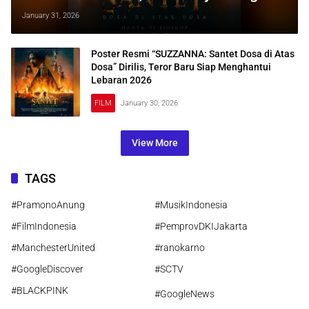
dengan Kekuatan Gelap di Lebaran
January 31, 2026
2026
Poster Resmi “SUZZANNA: Santet Dosa di Atas
Dosa” Dirilis, Teror Baru Siap Menghantui
Lebaran 2026
FILM
January 30, 2026
View More
TAGS
#PramonoAnung
#MusikIndonesia
#FilmIndonesia
#PemprovDKIJakarta
#ManchesterUnited
#ranokarno
#GoogleDiscover
#SCTV
#BLACKPINK
#GoogleNews