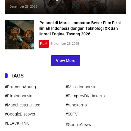
Bermimpi Hingga Luar Angkasa
December 28, 2025
‘Pelangi di Mars’: Lompatan Besar Film Fiksi
Ilmiah Indonesia dengan Teknologi XR dan
Unreal Engine, Tayang 2026
FILM
November 25, 2025
View More
TAGS
#PramonoAnung
#MusikIndonesia
#FilmIndonesia
#PemprovDKIJakarta
#ManchesterUnited
#ranokarno
#GoogleDiscover
#SCTV
#BLACKPINK
#GoogleNews