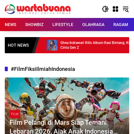
Skip
to
content
NEWS
SHOWBIZ
LIFESTYLE
OLAHRAGA
RAGAM
3 Pilihan untuk
Ghea Indrawari Rilis Album Rasi Bintang, Kisah
HOT NEWS
Cinta Gen Z
#FilmFiksiIlmiahIndonesia
FILM
Film Pelangi di Mars Siap Temani
Lebaran 2026, Ajak Anak Indonesia