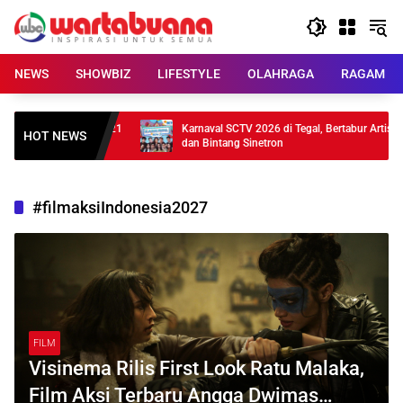
Skip
to
content
NEWS
SHOWBIZ
LIFESTYLE
OLAHRAGA
RAGAM
Meluncur, Baterai 21
Karnaval SCTV 2026 di Tegal, Bertabur Artis
HOT NEWS
dan Bintang Sinetron
#filmaksiIndonesia2027
FILM
Visinema Rilis First Look Ratu Malaka,
Film Aksi Terbaru Angga Dwimas