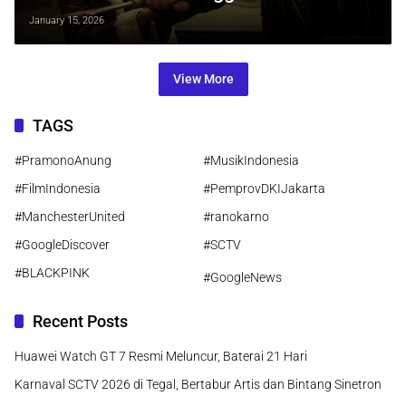
Sasongko Siap Hadirkan Dunia
January 15, 2026
Kriminal Mistis Pada 2027
View More
TAGS
#PramonoAnung
#MusikIndonesia
#FilmIndonesia
#PemprovDKIJakarta
#ManchesterUnited
#ranokarno
#GoogleDiscover
#SCTV
#BLACKPINK
#GoogleNews
Recent Posts
Huawei Watch GT 7 Resmi Meluncur, Baterai 21 Hari
Karnaval SCTV 2026 di Tegal, Bertabur Artis dan Bintang Sinetron