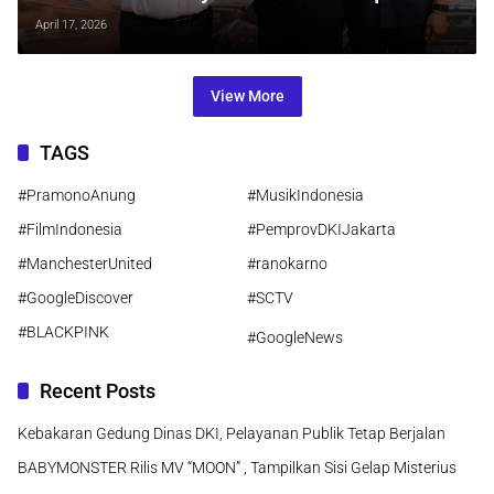
Pertama di Asia Tenggara
April 17, 2026
View More
TAGS
#PramonoAnung
#MusikIndonesia
#FilmIndonesia
#PemprovDKIJakarta
#ManchesterUnited
#ranokarno
#GoogleDiscover
#SCTV
#BLACKPINK
#GoogleNews
Recent Posts
Kebakaran Gedung Dinas DKI, Pelayanan Publik Tetap Berjalan
BABYMONSTER Rilis MV “MOON” , Tampilkan Sisi Gelap Misterius