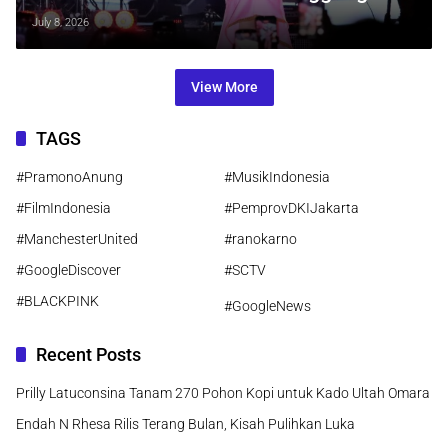
Danau Toba
July 8, 2026
View More
TAGS
#PramonoAnung
#MusikIndonesia
#FilmIndonesia
#PemprovDKIJakarta
#ManchesterUnited
#ranokarno
#GoogleDiscover
#SCTV
#BLACKPINK
#GoogleNews
Recent Posts
Prilly Latuconsina Tanam 270 Pohon Kopi untuk Kado Ultah Omara
Endah N Rhesa Rilis Terang Bulan, Kisah Pulihkan Luka