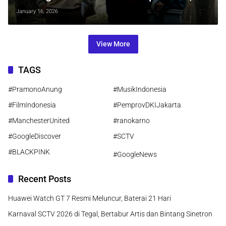
Tayang Perdana 22 Januari 2026
January 16, 2026
View More
TAGS
#PramonoAnung
#MusikIndonesia
#FilmIndonesia
#PemprovDKIJakarta
#ManchesterUnited
#ranokarno
#GoogleDiscover
#SCTV
#BLACKPINK
#GoogleNews
Recent Posts
Huawei Watch GT 7 Resmi Meluncur, Baterai 21 Hari
Karnaval SCTV 2026 di Tegal, Bertabur Artis dan Bintang Sinetron