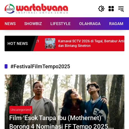
Skip
to
content
NEWS
SHOWBIZ
LIFESTYLE
OLAHRAGA
RAGAM
Meluncur, Baterai 21
Karnaval SCTV 2026 di Tegal, Bertabur Artis
HOT NEWS
dan Bintang Sinetron
#FestivalFilmTempo2025
Uncategorized
Film ‘Esok Tanpa Ibu (Mothernet)’
Borong 4 Nominasi FF Tempo 2025,