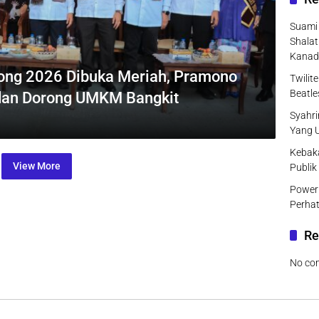
Suami 
Shalat
Kanad
ong 2026 Dibuka Meriah, Pramono
Twilit
Beatle
dan Dorong UMKM Bangkit
Syahri
Yang 
Kebak
View More
Publik
Power 
Perhat
Re
No co