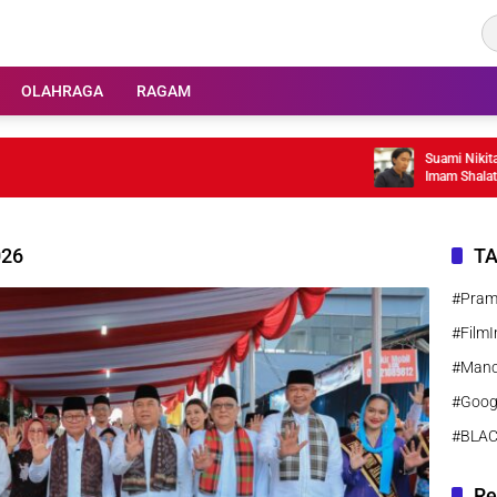
OLAHRAGA
RAGAM
Suami Nikita Will
Imam Shalat Jumat
Edmonton Kanad
026
T
#Pra
#FilmI
#Manc
#Goog
#BLA
Re