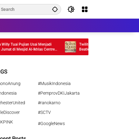
y Tuai Pujian Usai Menjadi
Twilite Orchestra Rayakan 35 Tahun, Baw
 di Mesjid Al-Ikhlas Centre
Beatles dan Queen
a
AGS
monoAnung
#MusikIndonesia
ndonesia
#PemprovDKIJakarta
hesterUnited
#ranokarno
leDiscover
#SCTV
CKPINK
#GoogleNews
cent Posts