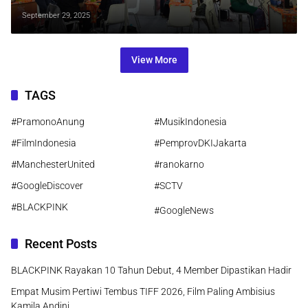
Bergengsi
September 29, 2025
View More
TAGS
#PramonoAnung
#MusikIndonesia
#FilmIndonesia
#PemprovDKIJakarta
#ManchesterUnited
#ranokarno
#GoogleDiscover
#SCTV
#BLACKPINK
#GoogleNews
Recent Posts
BLACKPINK Rayakan 10 Tahun Debut, 4 Member Dipastikan Hadir
Empat Musim Pertiwi Tembus TIFF 2026, Film Paling Ambisius
Kamila Andini