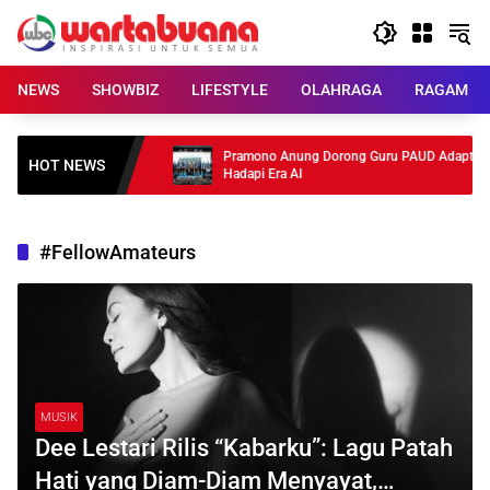
Skip
to
content
NEWS
SHOWBIZ
LIFESTYLE
OLAHRAGA
RAGAM
ar ke Polisi, Ini
Pramono Anung Dorong Guru PAUD Adaptif
HOT NEWS
Hadapi Era AI
#FellowAmateurs
MUSIK
Dee Lestari Rilis “Kabarku”: Lagu Patah
Hati yang Diam-Diam Menyayat,