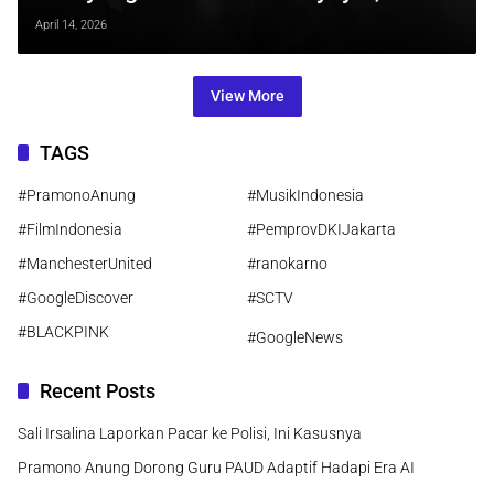
Relatable untuk Semua yang Pernah
April 14, 2026
“Baik-Baik Saja”
View More
TAGS
#PramonoAnung
#MusikIndonesia
#FilmIndonesia
#PemprovDKIJakarta
#ManchesterUnited
#ranokarno
#GoogleDiscover
#SCTV
#BLACKPINK
#GoogleNews
Recent Posts
Sali Irsalina Laporkan Pacar ke Polisi, Ini Kasusnya
Pramono Anung Dorong Guru PAUD Adaptif Hadapi Era AI