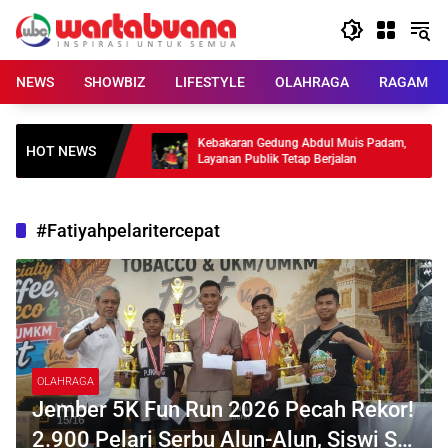
Skip
to
content
NEWS
SHOWBIZ
LIFESTYLE
OLAHRAGA
RAGAM
Tahun, Rilis Lagu
Kebakaran Gedung Abdul Muis Padam,
HOT NEWS
Layanan Publik Tetap Berjalan
#Fatiyahpelaritercepat
OLAHRAGA
Jember 5K Fun Run 2026 Pecah Rekor!
2.900 Pelari Serbu Alun-Alun, Siswi SD