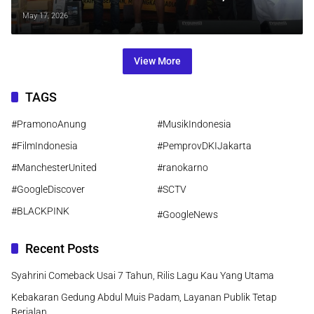
Jadi Pelari Putri Tercepat
May 17, 2026
View More
TAGS
#PramonoAnung
#MusikIndonesia
#FilmIndonesia
#PemprovDKIJakarta
#ManchesterUnited
#ranokarno
#GoogleDiscover
#SCTV
#BLACKPINK
#GoogleNews
Recent Posts
Syahrini Comeback Usai 7 Tahun, Rilis Lagu Kau Yang Utama
Kebakaran Gedung Abdul Muis Padam, Layanan Publik Tetap
Berjalan