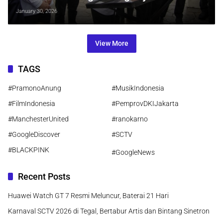
untuk Rekreasi dan Edukasi Anak
January 30, 2026
View More
TAGS
#PramonoAnung
#MusikIndonesia
#FilmIndonesia
#PemprovDKIJakarta
#ManchesterUnited
#ranokarno
#GoogleDiscover
#SCTV
#BLACKPINK
#GoogleNews
Recent Posts
Huawei Watch GT 7 Resmi Meluncur, Baterai 21 Hari
Karnaval SCTV 2026 di Tegal, Bertabur Artis dan Bintang Sinetron