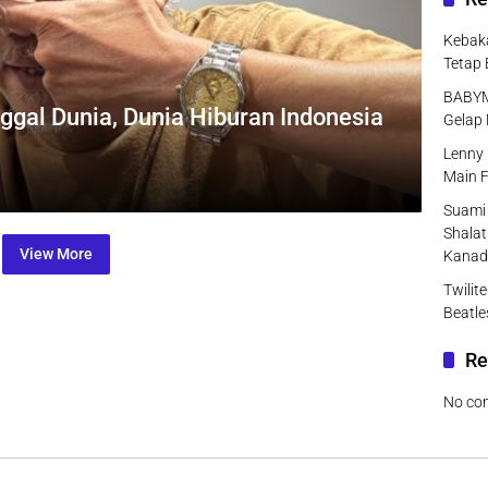
Kebaka
Tetap 
BABYMO
ggal Dunia, Dunia Hiburan Indonesia
Gelap 
Lenny 
Main F
Suami 
Shalat
View More
Kanad
Twilit
Beatle
Re
No co