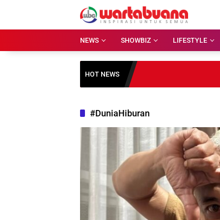
Skip
to
content
NEWS
SHOWBIZ
LIFESTYLE
HOT NEWS
#DuniaHiburan