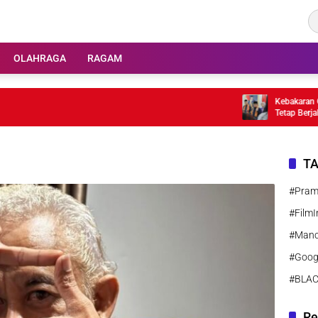
OLAHRAGA
RAGAM
Kebakaran Gedun
Tetap Berjalan
T
#Pra
#FilmI
#Manc
#Goog
#BLA
Re