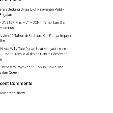
ran Gedung Dinas DKI, Pelayanan Publik
Berjalan
NSTER Rilis MV “MOON” , Tampilkan Sisi
Misterius
Ivylen 26 Tahun di Fashion, Kini Punya Impian
ilm
Nikita Willy Tuai Pujian Usai Menjadi Imam
 Jumat di Mesjid Al-Ikhlas Centre Edmonton
a
e Orchestra Rayakan 35 Tahun, Bawa The
s dan Queen
cent Comments
mments to show.