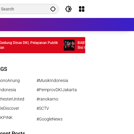
g Dinas DKI, Pelayanan Publik
BABYMONSTER Rilis MV “MOON” , Tamp
Sisi Gelap Misterius
AGS
monoAnung
#MusikIndonesia
ndonesia
#PemprovDKIJakarta
hesterUnited
#ranokarno
leDiscover
#SCTV
CKPINK
#GoogleNews
cent Posts