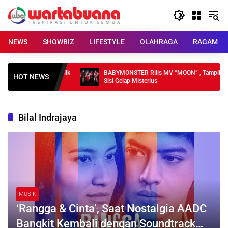
Skip
to
content
NEWS
SHOWBIZ
LIFESTYLE
OLAHRAGA
RAGAM
DKI, Pelayanan Publik
BABYMONSTER Rilis MV “MOON” , Tampilkan
HOT NEWS
Sisi Gelap Misterius
Bilal Indrajaya
MUSIK
‘Rangga & Cinta’, Saat Nostalgia AADC
Bangkit Kembali dengan Soundtrack