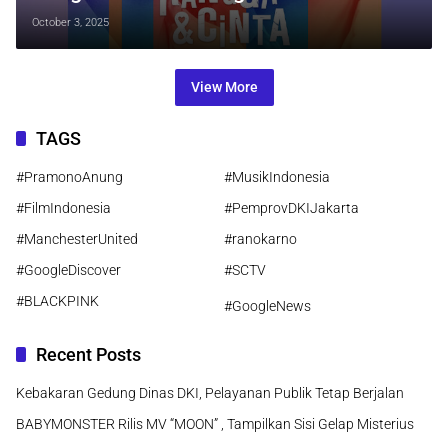
yang Lebih Segar
October 3, 2025
View More
TAGS
#PramonoAnung
#MusikIndonesia
#FilmIndonesia
#PemprovDKIJakarta
#ManchesterUnited
#ranokarno
#GoogleDiscover
#SCTV
#BLACKPINK
#GoogleNews
Recent Posts
Kebakaran Gedung Dinas DKI, Pelayanan Publik Tetap Berjalan
BABYMONSTER Rilis MV “MOON” , Tampilkan Sisi Gelap Misterius