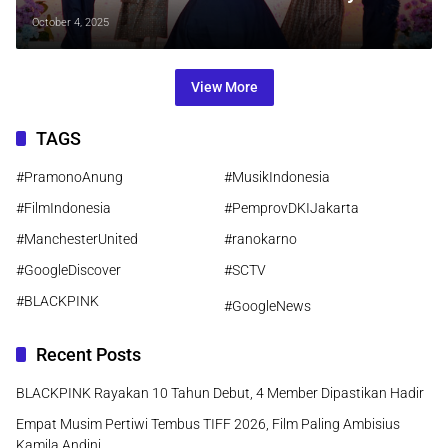
Rafael di Journey in Elysium
October 4, 2025
View More
TAGS
#PramonoAnung
#MusikIndonesia
#FilmIndonesia
#PemprovDKIJakarta
#ManchesterUnited
#ranokarno
#GoogleDiscover
#SCTV
#BLACKPINK
#GoogleNews
Recent Posts
BLACKPINK Rayakan 10 Tahun Debut, 4 Member Dipastikan Hadir
Empat Musim Pertiwi Tembus TIFF 2026, Film Paling Ambisius
Kamila Andini