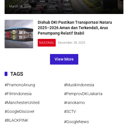
Melintas! Ini Jadwal dan Alasannya
March 18, 2026
Dishub DKI Pastikan Transportasi Nataru
2025–2026 Aman dan Terkendali, Arus
Penumpang Relatif Stabil
NASIONAL
December 28, 2025
View More
TAGS
#PramonoAnung
#MusikIndonesia
#FilmIndonesia
#PemprovDKIJakarta
#ManchesterUnited
#ranokarno
#GoogleDiscover
#SCTV
#BLACKPINK
#GoogleNews