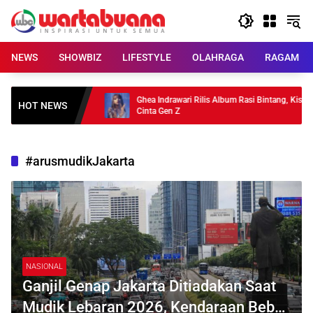
Skip
to
content
NEWS
SHOWBIZ
LIFESTYLE
OLAHRAGA
RAGAM
Pilihan untuk
Ghea Indrawari Rilis Album Rasi Bintang, Kisah
HOT NEWS
Cinta Gen Z
#arusmudikJakarta
NASIONAL
Ganjil Genap Jakarta Ditiadakan Saat
Mudik Lebaran 2026, Kendaraan Bebas