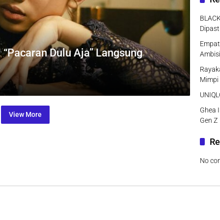
BLACK
Dipast
Empat 
! “Pacaran Dulu Aja” Langsung
Ambisi
e
Rayaka
Mimpi
UNIQLO
Ghea I
View More
Gen Z
Re
No co