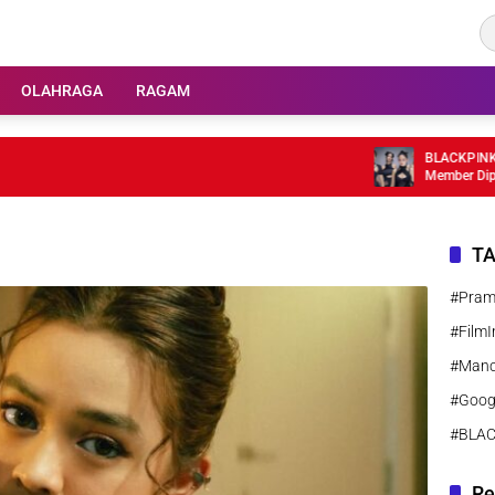
OLAHRAGA
RAGAM
BLACKPINK Rayak
Member Dipastik
T
#Pra
#FilmI
#Manc
#Goog
#BLA
Re