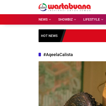
Skip
to
content
NEWS
SHOWBIZ
LIFESTYLE
HOT NEWS
#AqeelaCalista