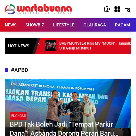
Skip
to
content
NEWS
SHOWBIZ
LIFESTYLE
OLAHRAGA
RAGAM
KI, Pelayanan Publik
BABYMONSTER Rilis MV “MOON” , Tampilkan
HOT NEWS
Sisi Gelap Misterius
#APBD
EKONOMI
BPD Tak Boleh Jadi “Tempat Parkir
Dana”! Asbanda Dorong Peran Baru