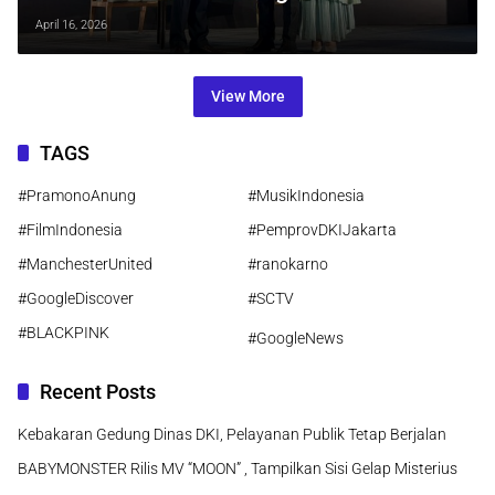
sebagai Orkestrator Ekonomi Daerah
April 16, 2026
View More
TAGS
#PramonoAnung
#MusikIndonesia
#FilmIndonesia
#PemprovDKIJakarta
#ManchesterUnited
#ranokarno
#GoogleDiscover
#SCTV
#BLACKPINK
#GoogleNews
Recent Posts
Kebakaran Gedung Dinas DKI, Pelayanan Publik Tetap Berjalan
BABYMONSTER Rilis MV “MOON” , Tampilkan Sisi Gelap Misterius