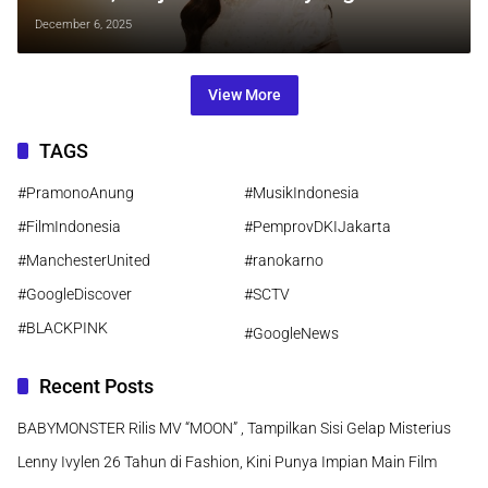
Keindahan dan Ketulusan
December 6, 2025
View More
TAGS
#PramonoAnung
#MusikIndonesia
#FilmIndonesia
#PemprovDKIJakarta
#ManchesterUnited
#ranokarno
#GoogleDiscover
#SCTV
#BLACKPINK
#GoogleNews
Recent Posts
BABYMONSTER Rilis MV “MOON” , Tampilkan Sisi Gelap Misterius
Lenny Ivylen 26 Tahun di Fashion, Kini Punya Impian Main Film