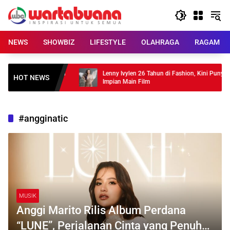
Skip
to
content
NEWS
SHOWBIZ
LIFESTYLE
OLAHRAGA
RAGAM
“MOON” , Tampilkan
Lenny Ivylen 26 Tahun di Fashion, Kini Punya
HOT NEWS
Impian Main Film
#angginatic
MUSIK
Anggi Marito Rilis Album Perdana
“LUNE”, Perjalanan Cinta yang Penuh