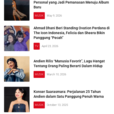
Personal yang Jadi Pemanasan Menuju Album
Baru
MUSIK
May 9, 2026
Ahmad Dhani Beri Standing Ovation Perdana di
The Icon Indonesia, Felicia dan Sheera Bikin
Panggung “Pecah”
TV
April 23, 2026
Andien Rilis “Manusia Favorit”, Lagu Hangat
Tentang Orang Paling Berarti Dalam Hidup
MUSIK
March 10, 2026
Konser Suarasmara: Perjalanan 25 Tahun
Andien dalam Satu Panggung Penuh Warna
MUSIK
October 13, 2025