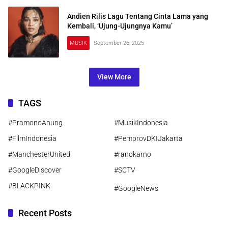
Andien Rilis Lagu Tentang Cinta Lama yang
Kembali, ‘Ujung-Ujungnya Kamu’
MUSIK
September 26, 2025
View More
TAGS
#PramonoAnung
#MusikIndonesia
#FilmIndonesia
#PemprovDKIJakarta
#ManchesterUnited
#ranokarno
#GoogleDiscover
#SCTV
#BLACKPINK
#GoogleNews
Recent Posts