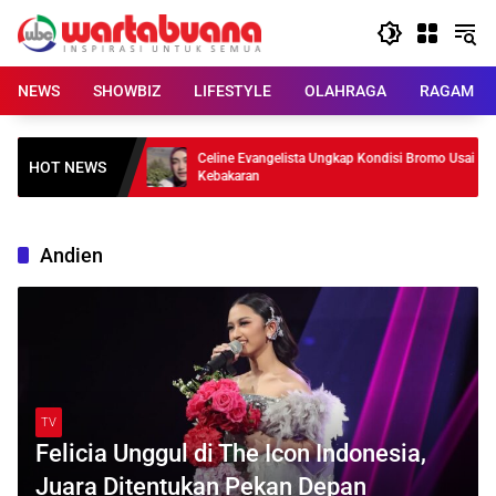
Skip
to
content
NEWS
SHOWBIZ
LIFESTYLE
OLAHRAGA
RAGAM
? Carrick Beri
Celine Evangelista Ungkap Kondisi Bromo Usai
HOT NEWS
Kebakaran
Andien
TV
Felicia Unggul di The Icon Indonesia,
Juara Ditentukan Pekan Depan