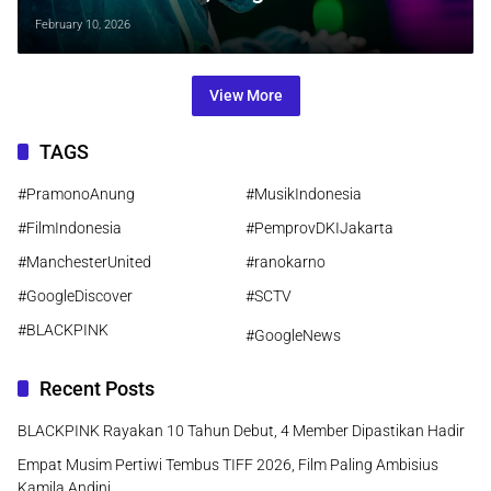
Pembuka Kisah Album Terbarunya
February 10, 2026
View More
TAGS
#PramonoAnung
#MusikIndonesia
#FilmIndonesia
#PemprovDKIJakarta
#ManchesterUnited
#ranokarno
#GoogleDiscover
#SCTV
#BLACKPINK
#GoogleNews
Recent Posts
BLACKPINK Rayakan 10 Tahun Debut, 4 Member Dipastikan Hadir
Empat Musim Pertiwi Tembus TIFF 2026, Film Paling Ambisius
Kamila Andini