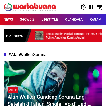
Skip
to
content
NEWS
SHOWBIZ
LIFESTYLE
OLAHRAGA
RAGAM
hun Debut, 4
Empat Musim Pertiwi Tembus TIFF 2026, Film
HOT NEWS
Paling Ambisius Kamila Andini
#AlanWalkerSorana
MUSIK
Alan Walker Gandeng Sorana Lagi
Setelah 8 Tahun, Single “Void” Jadi