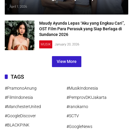
Internasional Sebelum Tayang di
April 1, 2026
Indonesia
Maudy Ayunda Lepas “Aku yang Engkau Cari”,
OST Film Para Perasuk yang Siap Berlaga di
Sundance 2026
MUSIK
January 20, 2026
View More
TAGS
#PramonoAnung
#MusikIndonesia
#FilmIndonesia
#PemprovDKIJakarta
#ManchesterUnited
#ranokarno
#GoogleDiscover
#SCTV
#BLACKPINK
#GoogleNews