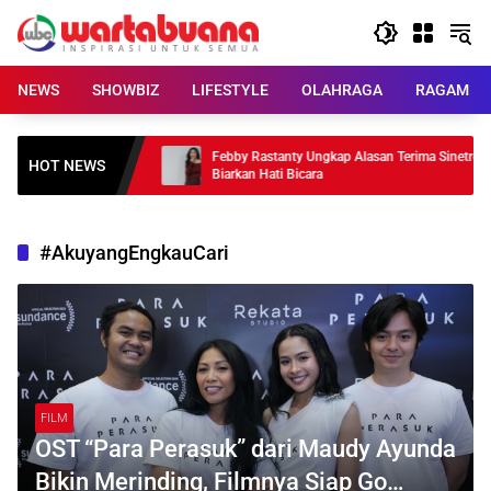
Skip
to
content
NEWS
SHOWBIZ
LIFESTYLE
OLAHRAGA
RAGAM
iatus, Ungkap
Febby Rastanty Ungkap Alasan Terima Sinetron
HOT NEWS
Biarkan Hati Bicara
#AkuyangEngkauCari
FILM
OST “Para Perasuk” dari Maudy Ayunda
Bikin Merinding, Filmnya Siap Go