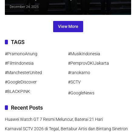
Tertata Lewat Empat Ranperda
December 24, 2025
Strategis
View More
TAGS
#PramonoAnung
#MusikIndonesia
#FilmIndonesia
#PemprovDKIJakarta
#ManchesterUnited
#ranokarno
#GoogleDiscover
#SCTV
#BLACKPINK
#GoogleNews
Recent Posts
Huawei Watch GT 7 Resmi Meluncur, Baterai 21 Hari
Karnaval SCTV 2026 di Tegal, Bertabur Artis dan Bintang Sinetron