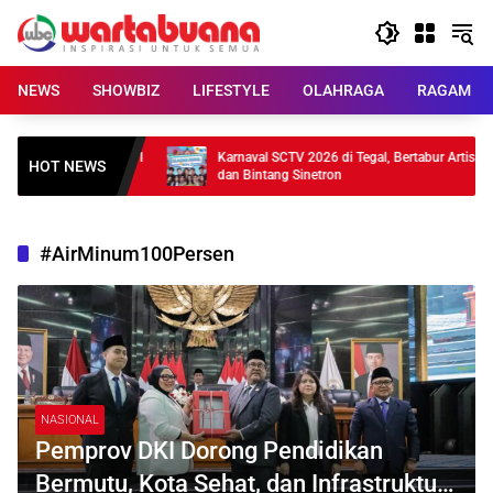
Skip
to
content
NEWS
SHOWBIZ
LIFESTYLE
OLAHRAGA
RAGAM
Meluncur, Baterai 21
Karnaval SCTV 2026 di Tegal, Bertabur Artis
HOT NEWS
dan Bintang Sinetron
#AirMinum100Persen
NASIONAL
Pemprov DKI Dorong Pendidikan
Bermutu, Kota Sehat, dan Infrastruktur