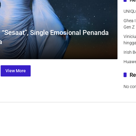
UNIQLO
Ghea I
Gen Z
 “Sesaat”, Single Emosional Penanda
Vinici
a
hingg
Irish 
Huawei
View More
Re
No co