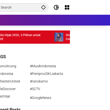
ijab 2026, 3 Pilihan untuk
Ghea Indrawari Rilis Album Rasi Bintan
Cinta Gen Z
AGS
monoAnung
#MusikIndonesia
ndonesia
#PemprovDKIJakarta
hesterUnited
#ranokarno
leDiscover
#SCTV
CKPINK
#GoogleNews
cent Posts