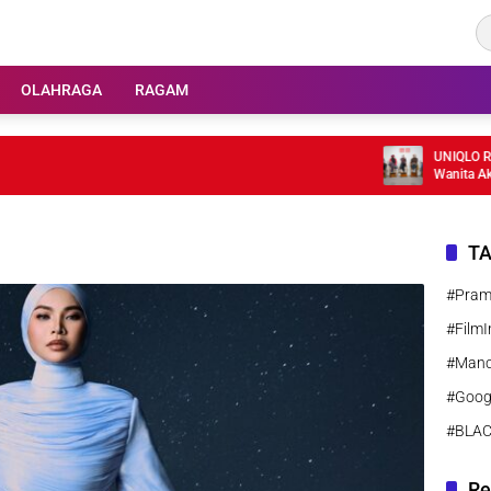
OLAHRAGA
RAGAM
UNIQLO Rilis H
Wanita Aktif
T
#Pra
#FilmI
#Manc
#Goog
#BLA
Re