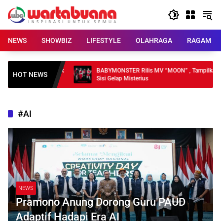
Skip
to
content
NEWS
SHOWBIZ
LIFESTYLE
OLAHRAGA
RAGAM
I, Pelayanan Publik
BABYMONSTER Rilis MV “MOON” , Tampilkan
HOT NEWS
Sisi Gelap Misterius
#AI
NEWS
Pramono Anung Dorong Guru PAUD
Adaptif Hadapi Era AI