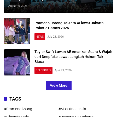
August 6, 2026
Pramono Dorong Talenta AI lewat Jakarta
Robotic Games 2026
NEWS
July 28, 2026
Taylor Swift Lawan AI! Amankan Suara & Wajah
dari Deepfake Lewat Langkah Hukum Tak
Biasa
SELEBRITIS
April 29, 2026
View More
TAGS
#PramonoAnung
#MusikIndonesia
#FilmIndonesia
#PemprovDKIJakarta