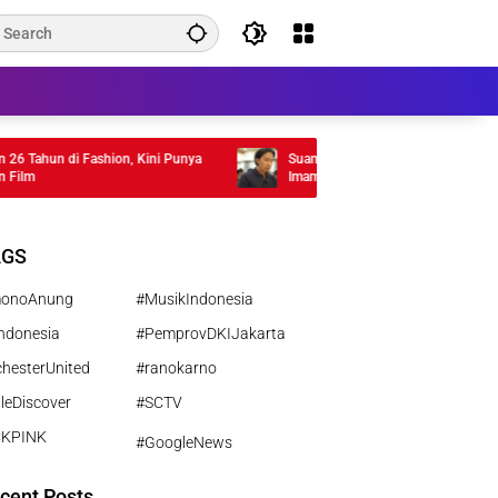
 Tahun di Fashion, Kini Punya
Suami Nikita Willy Tuai Pujian Usai Men
lm
Imam Shalat Jumat di Mesjid Al-Ikhlas C
Edmonton Kanada
AGS
monoAnung
#MusikIndonesia
ndonesia
#PemprovDKIJakarta
hesterUnited
#ranokarno
leDiscover
#SCTV
CKPINK
#GoogleNews
cent Posts