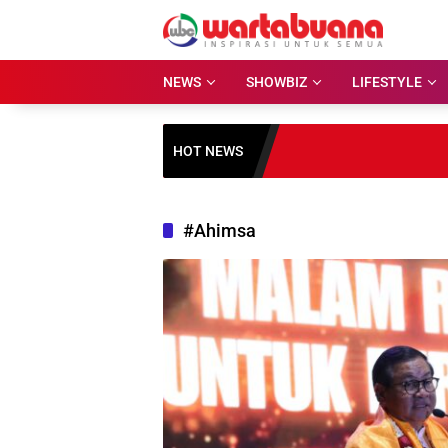
Skip
to
content
NEWS
SHOWBIZ
LIFESTYLE
HOT NEWS
#Ahimsa