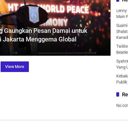
Lenny 
Main F
Suami 
g Gaungkan Pesan Damai untuk
Shalat
Kanad
ri Jakarta Menggema Global
Twilit
Beatle
Syahri
View More
Yang 
Kebak
Publik
Re
No co