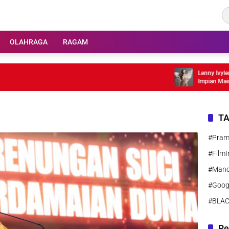
OLAHRAGA
RAGAM
Lenny Ivylen 26
Impian Main Fi
T
#Pra
#FilmI
#Manc
#Goog
#BLA
Re