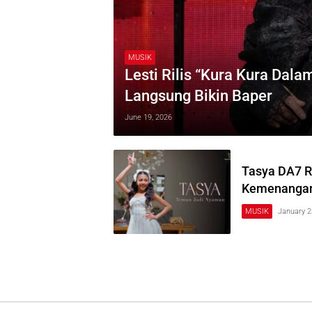
MUSIK
Lesti Rilis “Kura Kura Dala
Langsung Bikin Baper
June 19, 2026
Tasya DA7 R
Kemenangan 
MUSIK
January 2