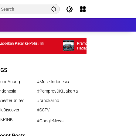
kan Pacar ke Polisi, Ini
Pramono Anung Dorong Guru PAUD Adapt
Hadapi Era AI
AGS
monoAnung
#MusikIndonesia
ndonesia
#PemprovDKIJakarta
hesterUnited
#ranokarno
leDiscover
#SCTV
CKPINK
#GoogleNews
cent Posts