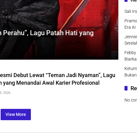
Sali I
Pramo
Era AI
m Perahu”, Lagu Patah Hati yang
Jenni
Setel
Febby 
Biarka
Ketum
esmi Debut Lewat “Teman Jadi Nyaman”, Lagu
Bukan
yang Menandai Awal Karier Profesional
Re
3, 2026
No co
View More