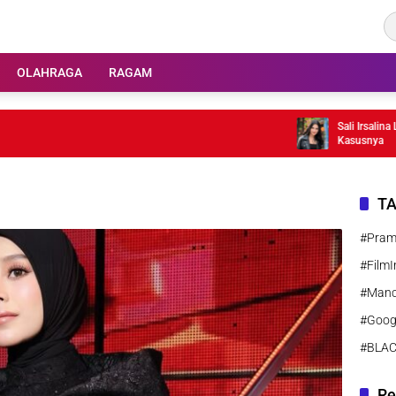
OLAHRAGA
RAGAM
Sali Irsalina Lapor
Kasusnya
T
#Pra
#FilmI
#Manc
#Goog
#BLA
Re