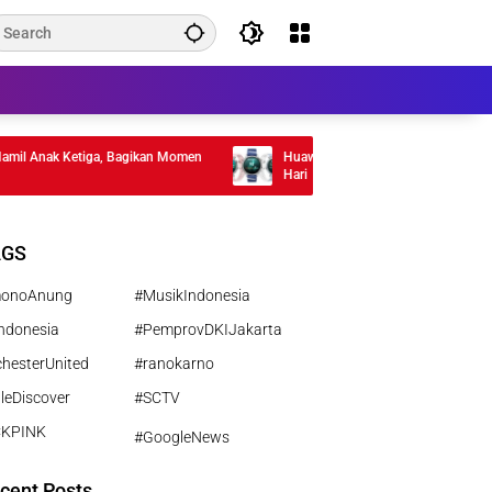
l Anak Ketiga, Bagikan Momen
Huawei Watch GT 7 Resmi Meluncur, Bat
Hari
AGS
monoAnung
#MusikIndonesia
ndonesia
#PemprovDKIJakarta
hesterUnited
#ranokarno
leDiscover
#SCTV
CKPINK
#GoogleNews
cent Posts