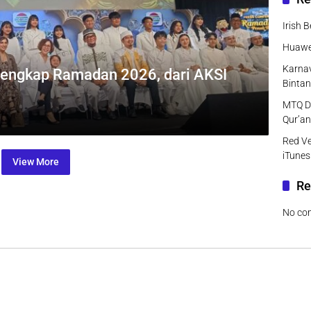
Irish 
Huawei
Karnav
Lengkap Ramadan 2026, dari AKSI
Bintan
MTQ DK
Qur’an
Red Ve
iTunes
View More
Re
No co