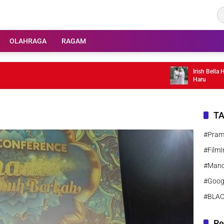
OLAHRAGA
RAGAM
Irish Bella Hami
Haru
T
#Pra
#FilmI
#Manc
#Goog
#BLA
Re