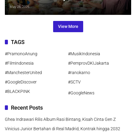
Penonton dalam 14 Hari
May 28, 2026
View More
TAGS
#PramonoAnung
#MusikIndonesia
#FilmIndonesia
#PemprovDKIJakarta
#ManchesterUnited
#ranokarno
#GoogleDiscover
#SCTV
#BLACKPINK
#GoogleNews
Recent Posts
Ghea Indrawari Rilis Album Rasi Bintang, Kisah Cinta Gen Z
Vinicius Junior Bertahan di Real Madrid, Kontrak hingga 2032